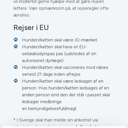
vil imidlertid gerne hjælpe med at gøre rejsen
lettere. Vær opmærksom på, at rejseregler ofte
ændres.
Rejser i EU
Hunden/katten skal være ID-mærket.
Hunden/katten skal have et EU-
selskabsdyrspas pas (udstedes af en
autoriseret dyrlæge).
Hunden/katten skal vaccineres mod rabies
senest 21 dage inden afrejse.
Hunden/katten skal være ledsaget af en
person. Hvis hunden/katten ledsages af en
anden person end den der står i passet skal
ledsager medbringe
en bemyndigelsesfuldmagt
* I Sverige skal man melde sin ankomst via
internet inden indrejsen:
www.tullverket.se