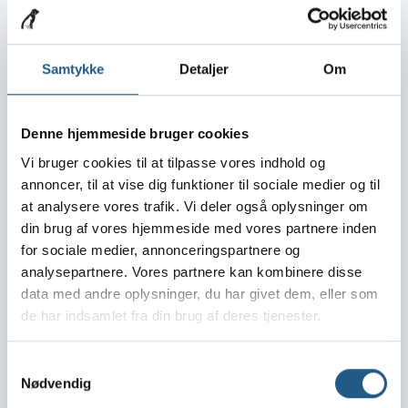
** Ved rejse til Bornholm (gennem Sverige)
gælder same regler som ved indrejse til Sverige.
Samtykke
Detaljer
Om
Rejser til Norge,
Storbritannien, Irland, Finland
Denne hjemmeside bruger cookies
og Malta
Vi bruger cookies til at tilpasse vores indhold og
annoncer, til at vise dig funktioner til sociale medier og til
Hunden/katten skal være ID-mærket.
at analysere vores trafik. Vi deler også oplysninger om
Hunden/katten skal have sit eget pas
din brug af vores hjemmeside med vores partnere inden
(udstedes af en autoriseret dyrlæge).
for sociale medier, annonceringspartnere og
Hunden/katten skal vaccineres mod rabies
analysepartnere. Vores partnere kan kombinere disse
senest 21 dage inden afrejse.
data med andre oplysninger, du har givet dem, eller som
Hunden/katten skal være ledsaget af en
de har indsamlet fra din brug af deres tjenester.
person.
Hunden (IKKE katten) skal behandles mod
rævens dværgbændelsorm (E. multilocularis)
Samtykkevalg
Nødvendig
1-5 dage inden indførsel. Dyrlægen skal