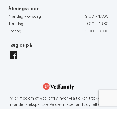
Åbningstider
Mandag - onsdag
9.00 - 17.00
Torsdag
9.00 - 18.30
Fredag
9.00 - 16.00
Følg os på
Vi er medlem af VetFamily, hvor vi altid kan trække på
hinandens ekspertise. På den måde får dit dyr altid den
bedste behandling. Læs mere om dyrs sundhed og
sygdomme på
www.netdyredoktor.dk