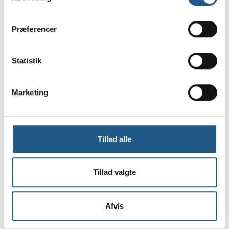
Læs også om
afføringsprøver fra dit dyr
.
Præferencer
Har du bemærket ændringer i din hunds eller kats
urineringsmønster, er du velkommen til at ringe til
Statistik
os på
35 35 40 40
eller kigge forbi.
Marketing
Kontakt os
Tillad alle
Tillad valgte
Afvis