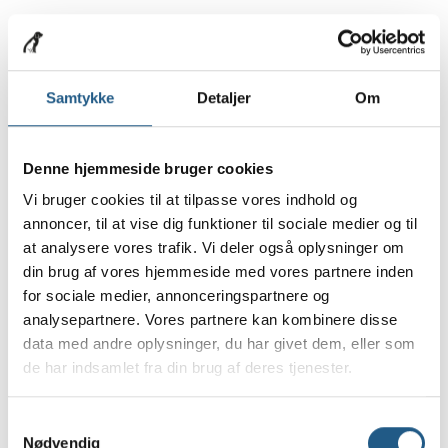
Hvordan du tager en
urinprøve hos din hund
Samtykke
Detaljer
Om
Urinen opsamles i en rengjort beholder eller man
kan købe en opsamlingsske på klinikken, der er
lavet til formålet. Et tip til opsamling er, at bruge
Denne hjemmeside bruger cookies
en suppeøse til at holde under hunden, når den
Vi bruger cookies til at tilpasse vores indhold og
sætter sig for at tisse. Så slipper man for at kaste
annoncer, til at vise dig funktioner til sociale medier og til
sig til jorden. Når urinen er opsamlet, må den ikke
at analysere vores trafik. Vi deler også oplysninger om
opbevares på køl, og den skal den bringes til
din brug af vores hjemmeside med vores partnere inden
klinikken hurtigst muligt, gerne inden 30 minutter.
for sociale medier, annonceringspartnere og
På Blågård Dyreklinik foretager vi dagligt
analysepartnere. Vores partnere kan kombinere disse
urinundersøgelser af hunde og katte. Ved disse
data med andre oplysninger, du har givet dem, eller som
undersøgelser måles bl.a. urinens pH,
de har indsamlet fra din brug af deres tjenester.
proteinindhold, vægtfylde, og sukkerindhold. Efter
centrifugering og farvning undersøges urinen
Samtykkevalg
under mikroskop for diverse celler og krystaller.
Nødvendig