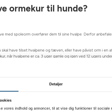
e ormekur til hunde?
æve med spoleorm overfører dem til sine hvalpe. Derfor anbefa
 skal have tilset hvalpene og tæven, eller have påvist orm i en 
mekur, når hvalpene er ca. 3 uger gamle og igen ved 12 ugers un
rmekur til voksne hunde. Ved mistanke om orm, kan man analyse
 hos vores hunde.
Detaljer
rm hos din hund
ookies
kelige at opdage, fordi de kan variere meget. De går lige fra 
se vores indhold og annoncer, til at vise dig funktioner til sociale