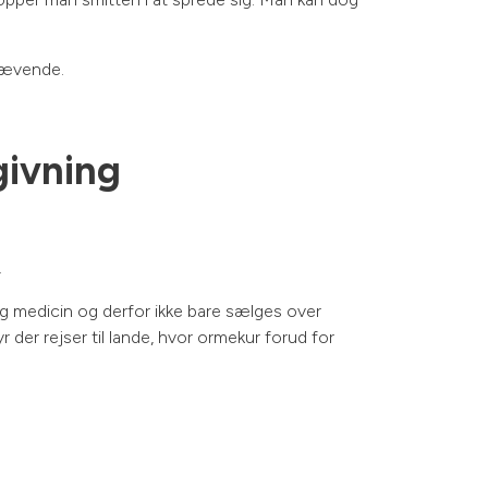
krævende.
givning
.
g medicin og derfor ikke bare sælges over
r der rejser til lande, hvor ormekur forud for