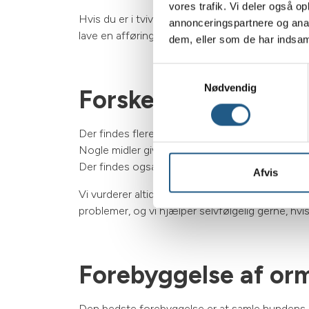
vores trafik. Vi deler også 
Hvis du er i tvivl, anbefaler vi, at du ringer t
annonceringspartnere og anal
lave en afføringsundersøgelse.
dem, eller som de har indsaml
Samtykkevalg
Nødvendig
Forskellige typer o
Der findes flere slags ormemidler, og hvilken løs
Nogle midler gives som tabletter, andre som fly
Der findes også præparater, der kombinerer b
Afvis
Vi vurderer altid hvilken type ormekur, der er r
problemer, og vi hjælper selvfølgelig gerne, hvis
Forebyggelse af or
Den bedste forebyggelse er at samle hundens af