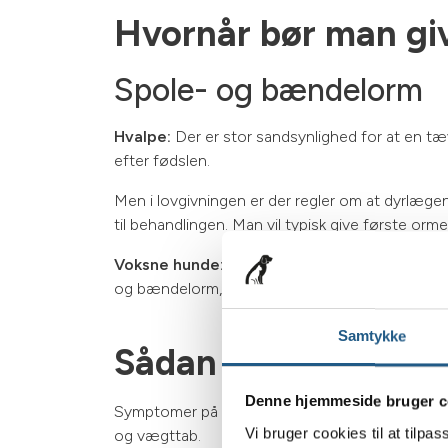
Hvornår bør man giv
Spole- og bændelorm
Hvalpe:
Der er stor sandsynlighed for at en t
efter fødslen.
Men i lovgivningen er der regler om at dyrlægen
til behandlingen. Man vil typisk give første or
Voksne hunde:
Man giver ikke rutinemæssigt o
og bændelorm, der er de mest almindelige orm
Samtykke
Sådan opdager du o
Denne hjemmeside bruger c
Symptomer på spole- og bændelorm kan være vans
Vi bruger cookies til at tilpas
og vægttab.