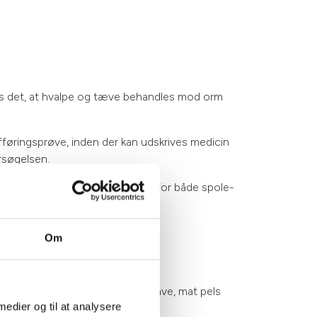
les det, at hvalpe og tæve behandles mod orm
afføringsprøve, inden der kan udskrives medicin
dersøgelsen.
re en afføringsprøve og tjekke for både spole-
Om
opkast og diarre til oppustet mave, mat pels
 medier og til at analysere