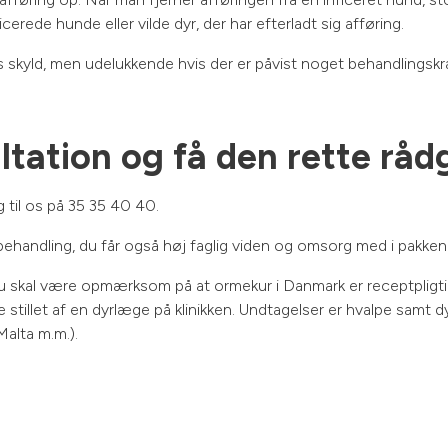
icerede hunde eller vilde dyr, der har efterladt sig afføring.
ns skyld, men udelukkende hvis der er påvist noget behandlings
ultation og få den rette råd
g til os på 35 35 40 40.
d behandling, du får også høj faglig viden og omsorg med i pakken
u skal være opmærksom på at ormekur i Danmark er receptpligti
stillet af en dyrlæge på klinikken. Undtagelser er hvalpe samt dy
Malta m.m.).